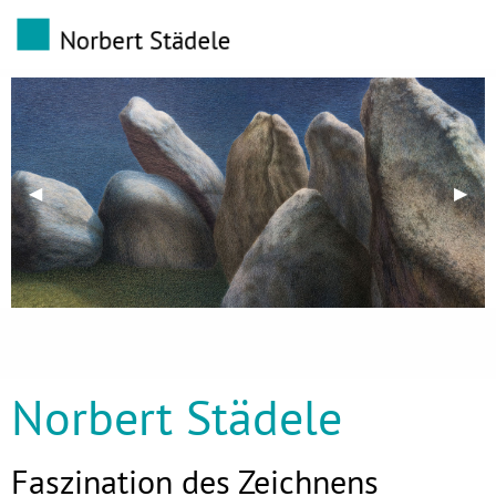
Previous Slide
◀︎
Next 
▶︎
Norbert Städele
Faszination des Zeichnens